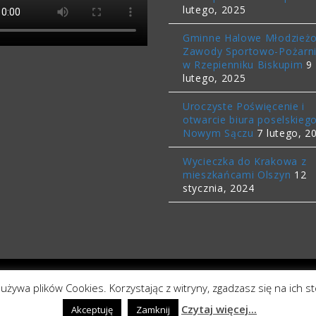
lutego, 2025
Gminne Halowe Młodzież
Zawody Sportowo-Pożarn
w Rzepienniku Biskupim
9
lutego, 2025
Uroczyste Poświęcenie i
otwarcie biura poselskieg
Nowym Sączu
7 lutego, 2
Wycieczka do Krakowa z
mieszkańcami Olszyn
12
stycznia, 2024
 używa plików Cookies. Korzystając z witryny, zgadzasz się na ich s
© Copyright Krzysztof Płaczek
Radny Powiatu Tarnowskiego
Czytaj więcej...
Akceptuję
Zamknij