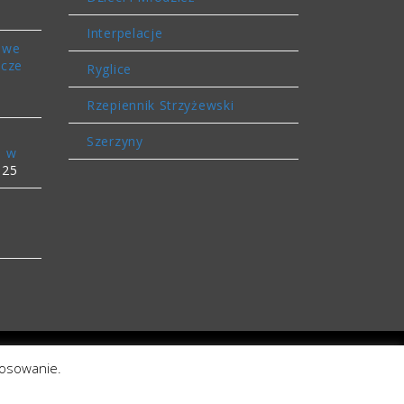
Interpelacje
owe
icze
Ryglice
Rzepiennik Strzyżewski
Szerzyny
o w
025
tosowanie.