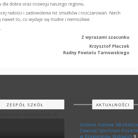
w dla dobra oraz rozwoju naszego regionu.
ej radości i zadowolenia niż smutków i rozczarowań. Niech
ę nawet to, co wydaje się trudne i niemożliwe.
.
Z wyrazami szacunku
Krzysztof Płaczek
Radny Powiatu Tarnowskiego
ZESPÓŁ SZKÓŁ
AKTUALNOŚCI
NADPODSTAWOWYCH W
RYGLICACH
Gminne Halowe Młodzież
Zawody Sportowo-Pożarn
w Rzepienniku Biskupim
9