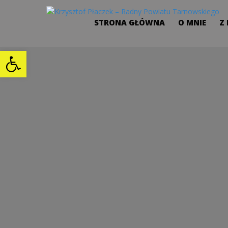
STRONA GŁÓWNA
O MNIE
Z
Open toolbar