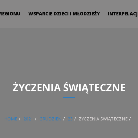
 REGIONU
WSPARCIE DZIECI I MŁODZIEŻY
INTERPELACJ
ŻYCZENIA ŚWIĄTECZNE
HOME
2021
GRUDZIEŃ
23
ŻYCZENIA ŚWIĄTECZNE