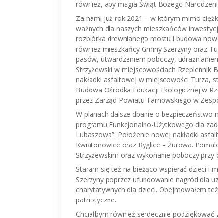
również, aby magia Świąt Bożego Narodzenia
Za nami już rok 2021 – w którym mimo ciężki
ważnych dla naszych mieszkańców inwestycji
rozbiórka drewnianego mostu i budowa nowe
również mieszkańcy Gminy Szerzyny oraz T
pasów, utwardzeniem poboczy, udrażnianiem
Strzyżewski w miejscowościach Rzepiennik Bi
nakładki asfaltowej w miejscowości Turza, s
Budowa Ośrodka Edukacji Ekologicznej w Rze
przez Zarząd Powiatu Tarnowskiego w Zesp
W planach dalsze dbanie o bezpieczeństwo 
programu Funkcjonalno-Użytkowego dla zadan
Lubaszowa”. Położenie nowej nakładki asfal
Kwiatonowice oraz Ryglice – Żurowa. Pomal
Strzyżewskim oraz wykonanie poboczy przy 
Staram się też na bieżąco wspierać dzieci i 
Szerzyny poprzez ufundowanie nagród dla uzdo
charytatywnych dla dzieci. Obejmowałem też
patriotyczne.
Chciałbym również serdecznie podziękować 