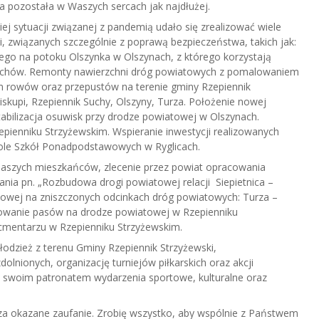
 pozostała w Waszych sercach jak najdłużej.
ej sytuacji związanej z pandemią udało się zrealizować wiele
, związanych szczególnie z poprawą bezpieczeństwa, takich jak:
go na potoku Olszynka w Olszynach, z którego korzystają
uchów. Remonty nawierzchni dróg powiatowych z pomalowaniem
 rowów oraz przepustów na terenie gminy Rzepiennik
skupi, Rzepiennik Suchy, Olszyny, Turza. Położenie nowej
tabilizacja osuwisk przy drodze powiatowej w Olszynach.
pienniku Strzyżewskim. Wspieranie inwestycji realizowanych
ole Szkół Ponadpodstawowych w Ryglicach.
naszych mieszkańców, zlecenie przez powiat opracowania
ia pn. „Rozbudowa drogi powiatowej relacji Siepietnica –
towej na zniszczonych odcinkach dróg powiatowych: Turza –
owanie pasów na drodze powiatowej w Rzepienniku
cmentarzu w Rzepienniku Strzyżewskim.
młodzież z terenu Gminy Rzepiennik Strzyżewski,
lnionych, organizację turniejów piłkarskich oraz akcji
 swoim patronatem wydarzenia sportowe, kulturalne oraz
za okazane zaufanie. Zrobię wszystko, aby wspólnie z Państwem