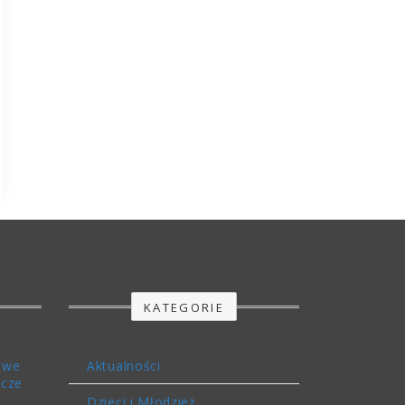
KATEGORIE
owe
Aktualności
icze
Dzieci i Młodzież