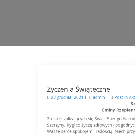
Życzenia Świąteczne
23 grudnia, 2021
admin
Post in
Ak
S
Gminy Rzepienn
Z okazji zbliżających się Świąt Bożego Nar
Szerzyny, Ryglice życzę zdrowych i pogodnyc
Wasze serce spokojem i radością. Niech przy